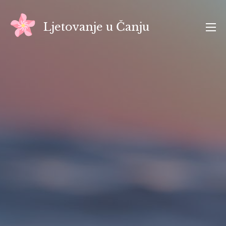
Skip
to
Ljetovanje u Čanju
content