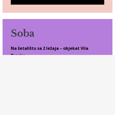
Soba
Na šetalištu sa 2 ležaja – objekat Vila
Branka.
Jun 01 – Jun 21
(29 €)
Jun 22 – Jul 12
(35 €)
Jul 13 – Aug 23
(45 €)
Aug 24 – Sep 06
(35 €)