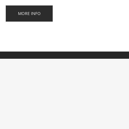
MORE INFO
HOME
SOBE
MJESTO
BLOG
GALERIJA
KONTAKT
Facebook
Instagram
Tripadvisor