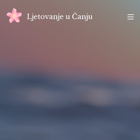
Skip
to
Ljetovanje u Čanju
content