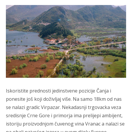
Iskoristite prednosti jedinstvene pozicije Čanja i
ponesite još koji doživljaj više. Na samo 18km od nas
se nalazi gradic Virpazar. Nekadasnji trgovacka veza
sredisnje Crne Gore i primorja ima prelijepi ambijent,
istoriju proizvodnjom čuvenog vina Vranac a nalazi se
na obali najvećeg jezera u ovom dijelu Evrope –