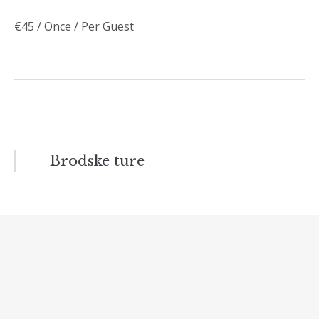
€
45
/ Once / Per Guest
Navigacija
Brodske ture
članaka
Komentariši