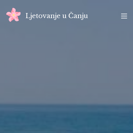
Skip
to
Ljetovanje u Čanju
content