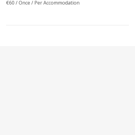
€
60
/ Once / Per Accommodation
Navigacija
Jet Ski
članaka
Brodske ture
Komentariši