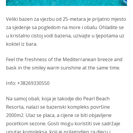
Veliki bazen za vjezbu od 25-metara je prijatno mjesto
za sjedenje sa pogledom na more i obalu. Ohladite se
u kristalno cistoj vodi bazena, uzivajte u ljepotama uz
koktel iz bara.
Feel the freshness of the Mediterranean breeze and
bask in the smiley warm sunshine at the same time.
Info: +38269330550
Na samoj obali, koja je takodje dio Pearl Beach
Resorta, nalazi se bazenski kompleks površine
2000m2. Ulaz se placa, a cijene ce biti objavljene
pocetkom sezone. Gosti mogu koristiti sve sadržaje
unutar kompleksa, koji je prilagodjen za djecu i