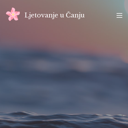
Skip
to
Ljetovanje u Čanju
content