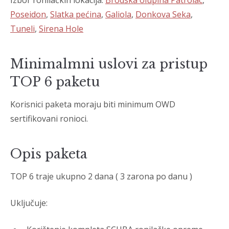
Izbor ronilačkih lokacija:
Brodska olupina Patrolac
,
Poseidon
,
Slatka pećina
,
Galiola
,
Donkova Seka
,
Tuneli
,
Sirena Hole
Minimalmni uslovi za pristup
TOP 6 paketu
Korisnici paketa moraju biti minimum OWD
sertifikovani ronioci.
Opis paketa
TOP 6 traje ukupno 2 dana ( 3 zarona po danu )
Uključuje: