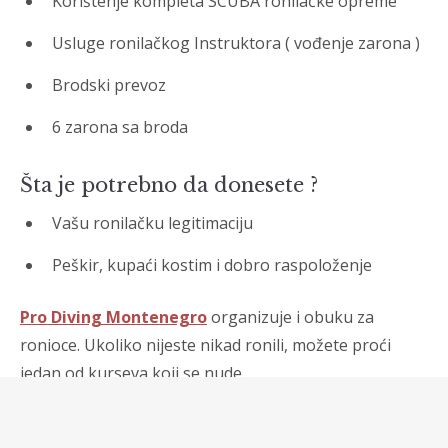
Korištenje kompleta SCUBA ronilačke opreme
Usluge ronilačkog Instruktora ( vođenje zarona )
Brodski prevoz
6 zarona sa broda
Šta je potrebno da donesete ?
Vašu ronilačku legitimaciju
Peškir, kupaći kostim i dobro raspoloženje
Pro Diving Montenegro
organizuje i obuku za
ronioce. Ukoliko nijeste nikad ronili, možete proći
jedan od kurseva koji se nude.
Adresa: