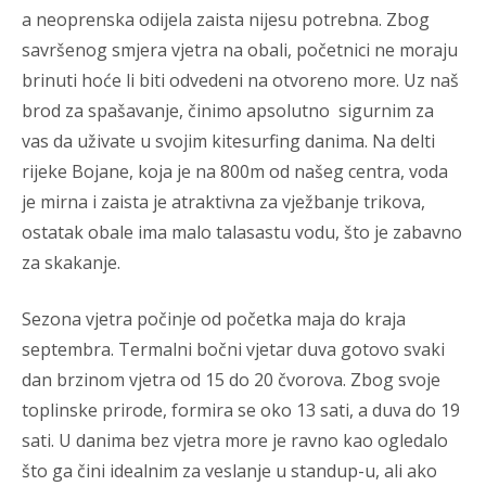
a neoprenska odijela zaista nijesu potrebna. Zbog
savršenog smjera vjetra na obali, početnici ne moraju
brinuti hoće li biti odvedeni na otvoreno more. Uz naš
brod za spašavanje, činimo apsolutno sigurnim za
vas da uživate u svojim kitesurfing danima. Na delti
rijeke Bojane, koja je na 800m od našeg centra, voda
je mirna i zaista je atraktivna za vježbanje trikova,
ostatak obale ima malo talasastu vodu, što je zabavno
za skakanje.
Sezona vjetra počinje od početka maja do kraja
septembra. Termalni bočni vjetar duva gotovo svaki
dan brzinom vjetra od 15 do 20 čvorova. Zbog svoje
toplinske prirode, formira se oko 13 sati, a duva do 19
sati. U danima bez vjetra more je ravno kao ogledalo
što ga čini idealnim za veslanje u standup-u, ali ako