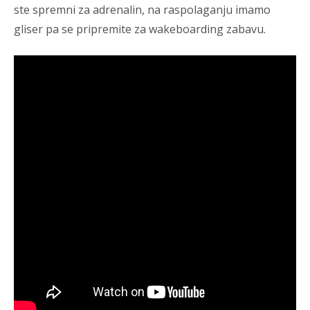
ste spremni za adrenalin, na raspolaganju imamo
gliser pa se pripremite za wakeboarding zabavu.