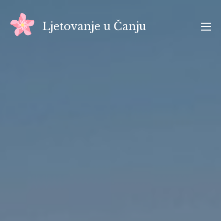
Skip
to
Ljetovanje u Čanju
content